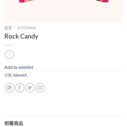
首頁
/
AJITENKA
Rock Candy
Add to wishlist
分類:
AjitenkA
相關商品